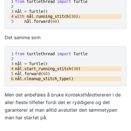
1
from
turtlethread
import
Turtle
2
3
nål
=
Turtle
()
4
with
nål
.
running_stitch
(
30
):
5
nål
.
forward
(
60
)
Det samme som
1
from
turtlethread
import
Turtle
2
3
nål
=
Turtle
()
4
nål
.
start_running_stitch
(
30
)
5
nål
.
forward
(
60
)
6
nål
.
cleanup_stitch_type
()
Men det anbefales å bruke konteksthåndtereren i de
aller fleste tilfeller fordi det er ryddigere og det
garanterer at man alltid avslutter den sømmetypen
man har startet på.