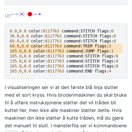
0.0
,
0.0
color
:
8117763
command
:
STITCH
flags
:
0
30.0
,
0.0
color
:
8117763
command
:
STITCH
flags
:
0
60.0
,
0.0
color
:
8117763
command
:
STITCH
flags
:
0
60.0
,
0.0
color
:
8117763
command
:
TRIM
flags
:
2
105.0
,
0.0
color
:
8117763
command
:
JUMP
flags
:
1
105.0
,
0.0
color
:
8117763
command
:
STITCH
flags
:
0
135.0
,
0.0
color
:
8117763
command
:
STITCH
flags
:
0
165.0
,
0.0
color
:
8117763
command
:
STITCH
flags
:
0
165.0
,
0.0
color
:
8117763
command
:
END
flags
:
4
I visualiseringen ser vi at den første blå linja slutter
med et sort kryss. Hvis broderimaskinen du skal bruke
til å utføre instruksjonene støtter det vil tråden bli
kuttet her, men ikke alle maskiner støtter dette. Hvis
maskinen din ikke støtter å kutte tråden, må du gjøre
det manuelt til slutt. I mønsterfila ser vi kommandoene