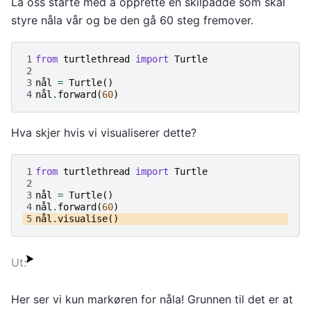
La oss starte med å opprette en skilpadde som skal
styre nåla vår og be den gå 60 steg fremover.
1
from
turtlethread
import
Turtle
2
3
nål
=
Turtle
()
4
nål
.
forward
(
60
)
Hva skjer hvis vi visualiserer dette?
1
from
turtlethread
import
Turtle
2
3
nål
=
Turtle
()
4
nål
.
forward
(
60
)
5
nål
.
visualise
()
Her ser vi kun markøren for nåla! Grunnen til det er at