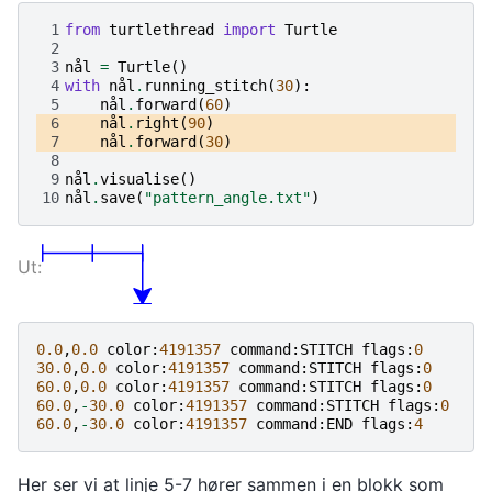
 1
from
turtlethread
import
Turtle
 2
 3
nål
=
Turtle
()
 4
with
nål
.
running_stitch
(
30
):
 5
nål
.
forward
(
60
)
 6
nål
.
right
(
90
)
 7
nål
.
forward
(
30
)
 8
 9
nål
.
visualise
()
10
nål
.
save
(
"pattern_angle.txt"
)
0.0
,
0.0
color
:
4191357
command
:
STITCH
flags
:
0
30.0
,
0.0
color
:
4191357
command
:
STITCH
flags
:
0
60.0
,
0.0
color
:
4191357
command
:
STITCH
flags
:
0
60.0
,
-
30.0
color
:
4191357
command
:
STITCH
flags
:
0
60.0
,
-
30.0
color
:
4191357
command
:
END
flags
:
4
Her ser vi at linje 5-7 hører sammen i en blokk som