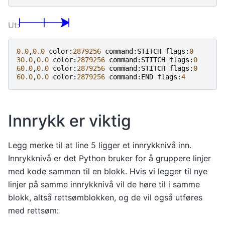
0.0
,
0.0
color
:
2879256
command
:
STITCH
flags
:
0
30.0
,
0.0
color
:
2879256
command
:
STITCH
flags
:
0
60.0
,
0.0
color
:
2879256
command
:
STITCH
flags
:
0
60.0
,
0.0
color
:
2879256
command
:
END
flags
:
4
Innrykk er viktig
Legg merke til at line 5 ligger et innrykknivå inn.
Innrykknivå er det Python bruker for å gruppere linjer
med kode sammen til en blokk. Hvis vi legger til nye
linjer på samme innrykknivå vil de høre til i samme
blokk, altså rettsømblokken, og de vil også utføres
med rettsøm: