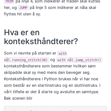
på linje 4, som indikerer at tråden skal kuttes
TRIM
her, og
på linje 5 som indikerer at nåla skal
JUMP
flyttes hit uten å sy.
Hva er en
konteksthåndterer?
Som vi nevnte på starten er
with
og
nål.running_stitch(30)
with
nål.jump_stitch()
konteksthåndterere som bestemmer hvilken søm
skilpadde skal sy med mens den beveger seg.
Konteksthåndterere i Python brukes når vi har noe
som består av en startinstruks og en sluttinstruks. I
vårt tilfelle er det å starte og avslutte en sømtype.
Bak scenen blir