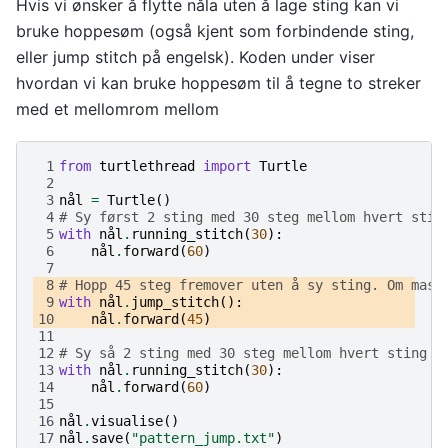
Hvis vi ønsker å flytte nåla uten å lage sting kan vi
bruke hoppesøm (også kjent som forbindende sting,
eller jump stitch på engelsk). Koden under viser
hvordan vi kan bruke hoppesøm til å tegne to streker
med et mellomrom mellom
 1
from
turtlethread
import
Turtle
 2
 3
nål
=
Turtle
()
 4
# Sy først 2 sting med 30 steg mellom hvert stin
 5
with
nål
.
running_stitch
(
30
):
 6
nål
.
forward
(
60
)
 7
 8
# Hopp 45 steg fremover uten å sy sting. Om mask
 9
with
nål
.
jump_stitch
():
10
nål
.
forward
(
45
)
11
12
# Sy så 2 sting med 30 steg mellom hvert sting
13
with
nål
.
running_stitch
(
30
):
14
nål
.
forward
(
60
)
15
16
nål
.
visualise
()
17
nål
.
save
(
"pattern_jump.txt"
)