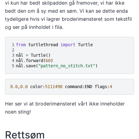
vi kun har bedt skilpadden gå fremover, vi har ikke
bedt den om å sy med en søm. Vi kan se dette enda
tydeligere hvis vi lagrer broderimønsteret som tekstfil
og ser på innholdet i fila.
1
from
turtlethread
import
Turtle
2
3
nål
=
Turtle
()
4
nål
.
forward
(
60
)
5
nål
.
save
(
"pattern_no_stitch.txt"
)
0.0
,
0.0
color
:
5111490
command
:
END
flags
:
4
Her ser vi at broderimønsteret vårt ikke inneholder
noen sting!
Rettsøm