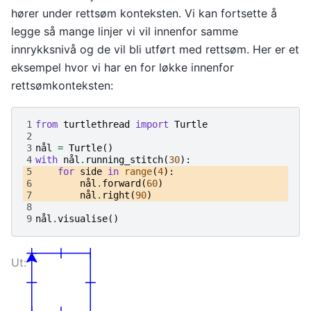
hører under rettsøm konteksten. Vi kan fortsette å
legge så mange linjer vi vil innenfor samme
innrykksnivå og de vil bli utført med rettsøm. Her er et
eksempel hvor vi har en for løkke innenfor
rettsømkonteksten:
1
from
turtlethread
import
Turtle
2
3
nål
=
Turtle
()
4
with
nål
.
running_stitch
(
30
):
5
for
side
in
range
(
4
):
6
nål
.
forward
(
60
)
7
nål
.
right
(
90
)
8
9
nål
.
visualise
()