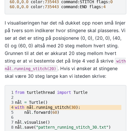
60.0
,
0.0
color
:
735443
command
:
STITCH
flags
:
0
60.0
,
0.0
color
:
735443
command
:
END
flags
:
4
I visualiseringen har det nå dukket opp noen små linjer
på tvers som indikerer hvor stingene skal plasseres. Vi
ser at det er sting på posisjonene (0, 0), (20, 0), (40,
0) og (60, 0) altså med 20 steg mellom hvert sting.
Grunnen til at det er akkurat 20 steg mellom hvert
sting er at vi bestemte det på linje 4 ved å skrive
with
. Hvis vi ønsker at stingene
nål.running_stitch(20)
skal være 30 steg lange kan vi isteden skrive:
1
from
turtlethread
import
Turtle
2
3
nål
=
Turtle
()
4
with
nål
.
running_stitch
(
30
):
5
nål
.
forward
(
60
)
6
7
nål
.
visualise
()
8
nål
.
save
(
"pattern_running_stitch_30.txt"
)