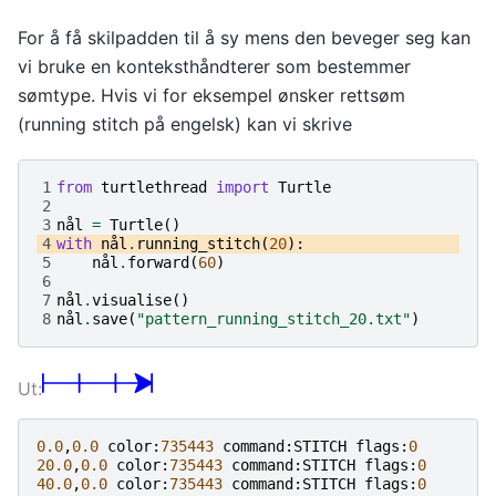
For å få skilpadden til å sy mens den beveger seg kan
vi bruke en konteksthåndterer som bestemmer
sømtype. Hvis vi for eksempel ønsker rettsøm
(running stitch på engelsk) kan vi skrive
1
from
turtlethread
import
Turtle
2
3
nål
=
Turtle
()
4
with
nål
.
running_stitch
(
20
):
5
nål
.
forward
(
60
)
6
7
nål
.
visualise
()
8
nål
.
save
(
"pattern_running_stitch_20.txt"
)
0.0
,
0.0
color
:
735443
command
:
STITCH
flags
:
0
20.0
,
0.0
color
:
735443
command
:
STITCH
flags
:
0
40.0
,
0.0
color
:
735443
command
:
STITCH
flags
:
0