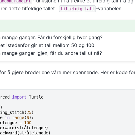
-funksjonen til å trekke et tilfeldig tall fra 
andom.randint
er dette tilfeldige tallet i
-variabelen.
tilfeldig_tall
 mange ganger. Får du forskjellig hver gang?
et istedenfor gir et tall mellom 50 og 100
 mange ganger igjen, får du andre tall ut nå?
 for å gjøre broderiene våre mer spennende. Her er kode fo
read
import
Turtle
)
ing_stitch
(
25
):
e
in
range
(
6
):
elengde
=
100
orward
(
strålelengde
)
ackward
(
strålelengde
)