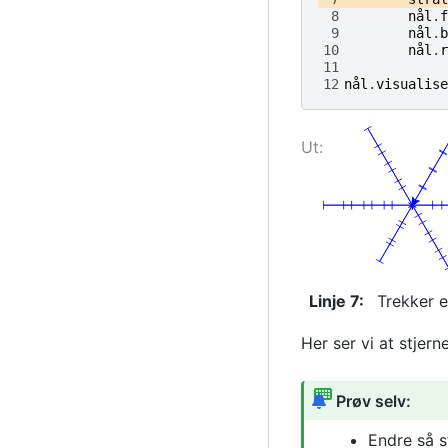
 8
nål
.
f
 9
nål
.
b
10
nål
.
r
11
12
nål
.
visualise
Linje 7
:
Trekker e
Her ser vi at stjern
Prøv selv:
Endre så s