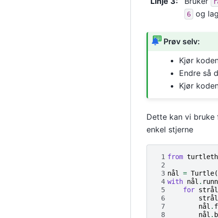
Linje 3
:
Bruker
r
og lagr
6
Prøv selv:
Kjør koden
Endre så d
Kjør koden
Dette kan vi bruke
enkel stjerne
 1
from
turtleth
 2
 3
nål
=
Turtle
(
 4
with
nål
.
runn
 5
for
strål
 6
strål
 7
nål
.
f
 8
nål
.
b