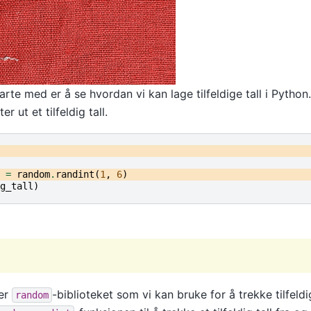
tarte med er å se hvordan vi kan lage tilfeldige tall i Pytho
r ut et tilfeldig tall.
=
random
.
randint
(
1
,
6
)
g_tall
)
er
-biblioteket som vi kan bruke for å trekke tilfeldig
random