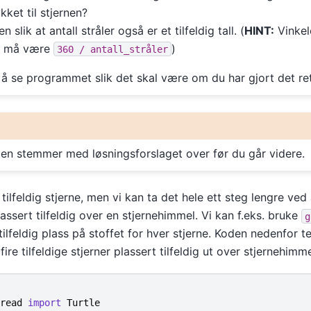
kket til stjernen?
 slik at antall stråler også er et tilfeldig tall. (
HINT:
Vinkel
le må være
)
360
/
antall_stråler
r å se programmet slik det skal være om du har gjort det ret
en stemmer med løsningsforslaget over før du går videre.
tilfeldig stjerne, men vi kan ta det hele ett steg lengre ved
plassert tilfeldig over en stjernehimmel. Vi kan f.eks. bruke
g
 tilfeldig plass på stoffet for hver stjerne. Koden nedenfor t
re tilfeldige stjerner plassert tilfeldig ut over stjernehimm
read
import
Turtle