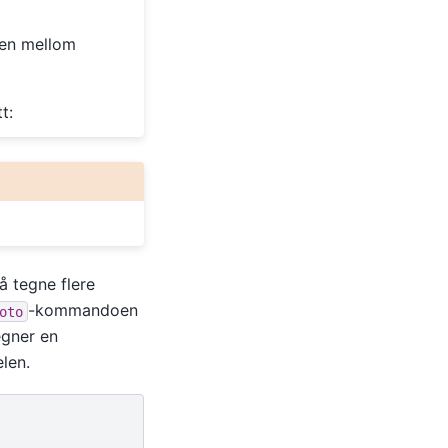
en mellom
t:
 å tegne flere
-kommandoen
oto
egner en
elen.