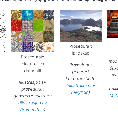
Proseduralt
landskap
Prosedurale
modu
teksturer for
Proseduralt
Slik
,
dataspill
generert
av 
landskapsbilde
Illustrasjon av
(
illustrasjon av
rekk
proseduralt
Levyznin
)
Muff
genererte teksturer
(
illustrasjon av
Drummyfish
)