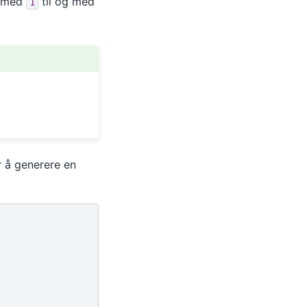
og med
til og med
1
r å generere en