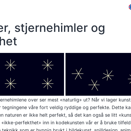
er, stjernehimler og
ghet
jernehimlene over ser mest «naturlig» ut? Når vi lager kuns
 tegningene våre fort veldig ryddige og perfekte. Dette kan
naturen er ikke helt perfekt, så det kan også se litt «kunst
ns «ikke-perfekthet» inn in kodekunsten vår er å bruke tilfel
 en teknikk som er hyppig brukt i bildekunst, spilldesign, an