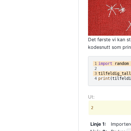
Det første vi kan s
kodesnutt som printe
1
import
random
2
3
tilfeldig_tall
4
print
(
tilfeldi
2
Linje 1
:
Importer