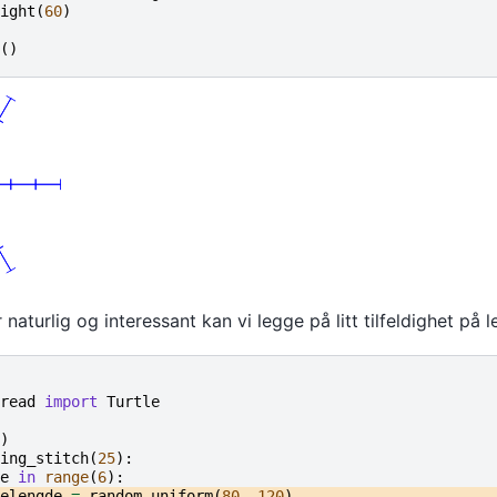
ight
(
60
)
()
naturlig og interessant kan vi legge på litt tilfeldighet på l
read
import
Turtle
)
ing_stitch
(
25
):
e
in
range
(
6
):
elengde
=
random
.
uniform
(
80
,
120
)