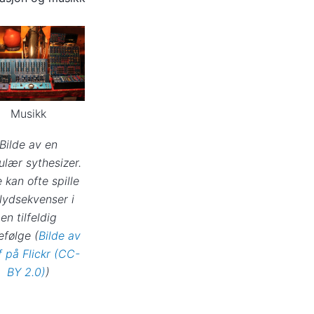
Musikk
Bilde av en
lær sythesizer.
e kan ofte spille
lydsekvenser i
en tilfeldig
efølge (
Bilde av
 på Flickr (CC-
BY 2.0)
)