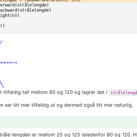
orward
(
strålelengde
)
ackward
(
strålelengde
)
ight
(
60
)
()
t tilfeldig tall mellom 80 og 120 og lagrer det i
stråleleng
en ser litt mer tilfeldig ut og dermed også litt mer naturlig.
tråle-lengden er mellom 25 og 125 istedenfor 80 og 120. 