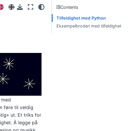
Contents
Tilfeldighet med Python
Eksempelbroderi med tilfeldighet
t med
 føre til veldig
ig» ut. Et triks for
dighet. Å legge på
imasjon og musikk