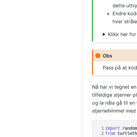
dette uttry
Endre koden
hver strå
Klikk her fo
Obs
Pass på at kod
Nå har vi tegnet en 
tilfeldige stjerner 
og la nåla gå til en
stjernehimmel med fi
 1
import
random
 2
from
turtleth