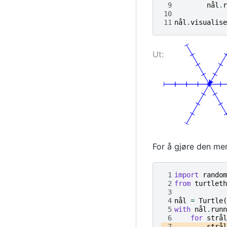
 9
nål
.
r
10
11
nål
.
visualise
For å gjøre den mer 
 1
import
random
 2
from
turtleth
 3
 4
nål
=
Turtle
(
 5
with
nål
.
runn
 6
for
strål
 7
strål