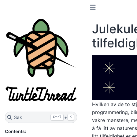
Julekul
tilfeldi
Hvilken av de to st
programmering, blir
Søk
+
Ctrl
K
vakre mønstere, men 
å få litt av nature
Contents:
litt tilfeldighet er